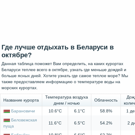
Где лучше отдыхать в Беларуси в
октябре?
Данная таблица поможет Вам определить, на каких курортах
Беларуси теплее всего в октябре, узнать где меньше дождей и
больше ясных дней. Хотите узнать где самое теплое море? Мы
также предоставляем информацию о температуре воды на
морских курортах.
Температура воздуха
Дож
Название курорта
Облачность
днем / ночью
колич
Барановичи
10.6°C
6.1°C
58.8%
1 де
Беловежская
11.6°C
6.5°C
54.2%
2 д
пуща
Бобруйск
10.8°C
6.6°C
62.2%