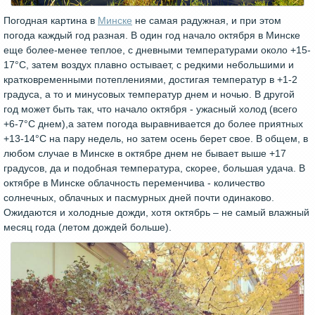
Погодная картина в
Минске
не самая радужная, и при этом
погода каждый год разная. В один год начало октября в Минске
еще более-менее теплое, с дневными температурами около +15-
17°С, затем воздух плавно остывает, с редкими небольшими и
кратковременными потеплениями, достигая температур в +1-2
градуса, а то и минусовых температур днем и ночью. В другой
год может быть так, что начало октября - ужасный холод (всего
+6-7°С днем),а затем погода выравнивается до более приятных
+13-14°С на пару недель, но затем осень берет свое. В общем, в
любом случае в Минске в октябре днем не бывает выше +17
градусов, да и подобная температура, скорее, большая удача. В
октябре в Минске облачность переменчива - количество
солнечных, облачных и пасмурных дней почти одинаково.
Ожидаются и холодные дожди, хотя октябрь – не самый влажный
месяц года (летом дождей больше).