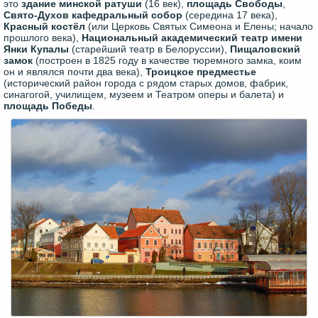
это
здание минской ратуши
(16 век),
площадь Свободы
,
Свято-Духов кафедральный собор
(середина 17 века),
Красный костёл
(или Церковь Святых Симеона и Елены; начало
прошлого века),
Национальный академический театр имени
Янки Купалы
(старейший театр в Белоруссии),
Пищаловский
замок
(построен в 1825 году в качестве тюремного замка, коим
он и являлся почти два века),
Троицкое предместье
(исторический район города с рядом старых домов, фабрик,
синагогой, училищем, музеем и Театром оперы и балета) и
площадь Победы
.