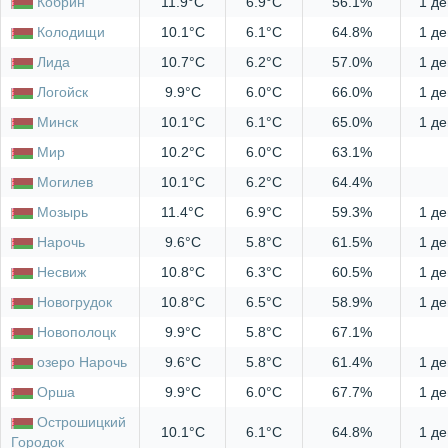
Кобрин
11.9°C
6.9°C
56.1%
1 де
Колодищи
10.1°C
6.1°C
64.8%
1 де
Лида
10.7°C
6.2°C
57.0%
1 де
Логойск
9.9°C
6.0°C
66.0%
1 де
Минск
10.1°C
6.1°C
65.0%
1 де
Мир
10.2°C
6.0°C
63.1%
Могилев
10.1°C
6.2°C
64.4%
Мозырь
11.4°C
6.9°C
59.3%
1 де
Нарочь
9.6°C
5.8°C
61.5%
1 де
Несвиж
10.8°C
6.3°C
60.5%
1 де
Новогрудок
10.8°C
6.5°C
58.9%
1 де
Новополоцк
9.9°C
5.8°C
67.1%
озеро Нарочь
9.6°C
5.8°C
61.4%
1 де
Орша
9.9°C
6.0°C
67.7%
1 де
Острошицкий
10.1°C
6.1°C
64.8%
1 де
Городок