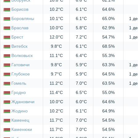
Борисов
10.2°C
6.1°C
64.6%
Боровляны
10.1°C
6.1°C
65.0%
1 де
Браслав
10.0°C
5.8°C
62.9%
1 де
Брест
12.0°C
7.2°C
54.7%
1 де
Витебск
9.8°C
6.1°C
68.5%
Волковыск
11.1°C
6.4°C
55.3%
Гатовичи
9.8°C
5.9°C
63.3%
1 де
Глубокое
9.7°C
5.9°C
64.5%
1 де
Гомель
11.2°C
7.0°C
63.5%
1 де
Гродно
11.4°C
6.5°C
55.0%
Ждановичи
10.0°C
6.0°C
64.6%
Жодино
10.2°C
6.1°C
64.9%
Каменец
11.7°C
7.0°C
54.5%
Каменюки
11.7°C
7.0°C
54.5%