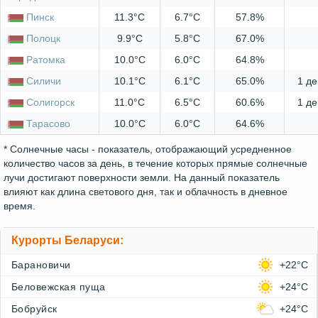
Пинск
11.3°C
6.7°C
57.8%
Полоцк
9.9°C
5.8°C
67.0%
Ратомка
10.0°C
6.0°C
64.8%
Силичи
10.1°C
6.1°C
65.0%
1 де
Солигорск
11.0°C
6.5°C
60.6%
1 де
Тарасово
10.0°C
6.0°C
64.6%
* Солнечные часы - показатель, отображающий усредненное
количество часов за день, в течение которых прямые солнечные
лучи достигают поверхности земли. На данный показатель
влияют как длина светового дня, так и облачность в дневное
время.
Курорты Беларуси:
Барановичи
+22°C
Беловежская пуща
+24°C
Бобруйск
+24°C