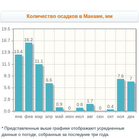
Количество осадков в Манаме, мм
19.5
16.2
16.7
13.4
13.9
11.1
11.1
8.3
7.6
7
6.6
5.6
2.8
1.7
0.9
0.8
0.4
0
0
0.0
янв
фев
мар
апр
май
июн
июл
авг
сен
окт
ноя
дек
* Представленные выше графики отображают усредненные
данные о погоде, собранные за последние три года.