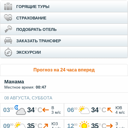
ГОРЯЩИЕ ТУРЫ
СТРАХОВАНИЕ
ПОДОБРАТЬ ОТЕЛЬ
ЗАКАЗАТЬ ТРАНСФЕР
ЭКСКУРСИИ
Прогноз на 24 часа вперед
Манама
Местное время:
00:47
08 АВГУСТА, СУББОТА
В
ЮВ
34
°
C
34
°
C
03
06
00
00
3 м/с
4 м/с
ЮЗ
З
35
°
C
35
°
C
09
12
00
00