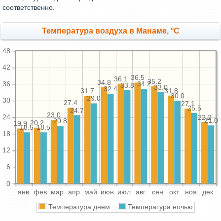
соответственно.
Температура воздуха в Манаме, °C
48
42
36.5
36.1
35.2
34.8
36
34.2
33.8
33.0
32.4
31.8
31.7
30.0
29.0
30
27.4
27.1
25.5
24.7
23.0
24
22.2
21.0
20.8
20.2
19.9
18.5
18.5
18
12
6
0
янв
фев
мар
апр
май
июн
июл
авг
сен
окт
ноя
дек
Температура днем
Температура ночью