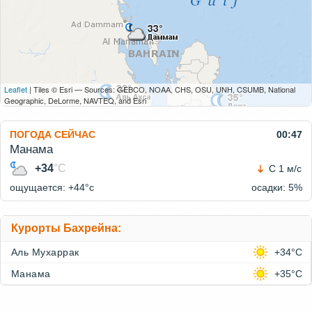
Leaflet
| Tiles © Esri — Sources: GEBCO, NOAA, CHS, OSU, UNH, CSUMB, National
Geographic, DeLorme, NAVTEQ, and Esri
ПОГОДА СЕЙЧАС
00:47
Манама
+34
°C
С 1 м/с
ощущается: +44°c
осадки: 5%
Курорты Бахрейна:
Аль Мухаррак
+34°C
Манама
+35°C