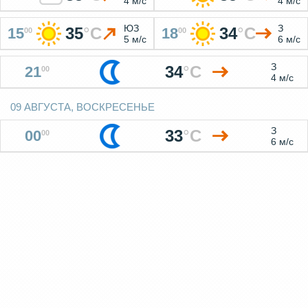
4 м/с
4 м/с
ЮЗ
З
35
°
C
34
°
C
15
18
00
00
5 м/с
6 м/с
З
34
°
C
21
00
4 м/с
09 АВГУСТА, ВОСКРЕСЕНЬЕ
З
33
°
C
00
00
6 м/с